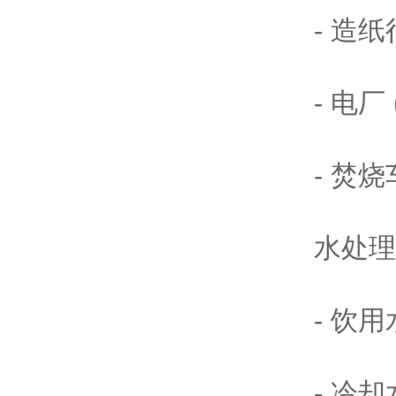
- 造
- 电
- 焚
水处理
- 饮用
- 冷却