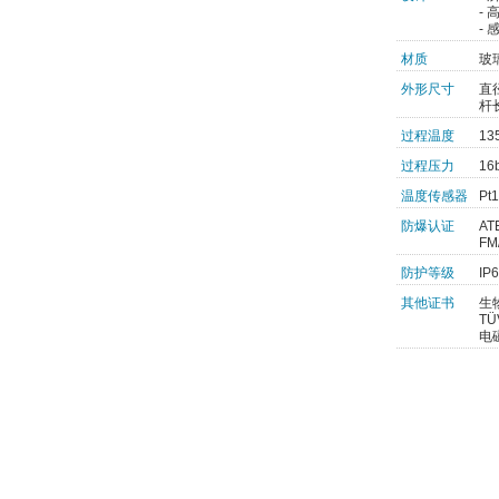
-
-
材质
玻
外形尺寸
直
杆长
过程温度
13
过程压力
16
温度传感器
Pt
防爆认证
ATE
FM
防护等级
IP
其他证书
生
T
电