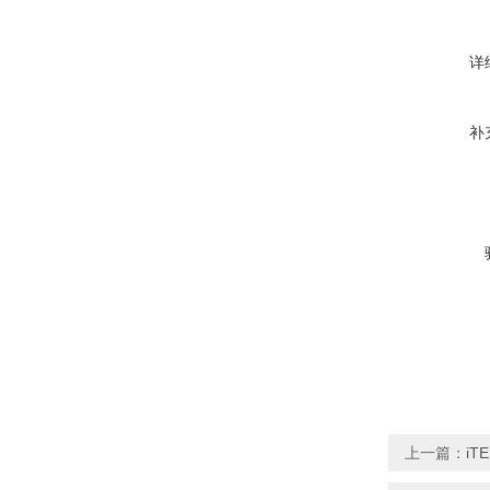
详
补
上一篇：
iT