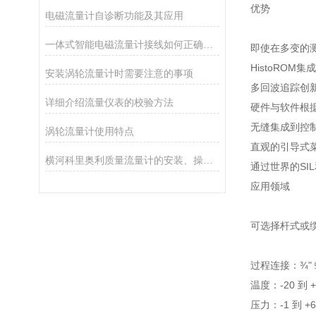
优势
电磁流量计自诊断功能及其应用
一体式智能电磁流量计接线如何正确接地
即使在多变的
HistoRO
安装涡轮流量计时需要注意的事项
多回波追踪创
详细介绍流量仪表的校验方法
硬件与软件根据I
无缝集成到控
涡轮流量计使用特点
直观的引导式
横河科里奥利质量流量计的安装、操作与维护指南
通过世界的SI
应用领域
可选择杆式或
过程连接：¾"
温度：-20 到 +8
压力：-1 到 +6ba