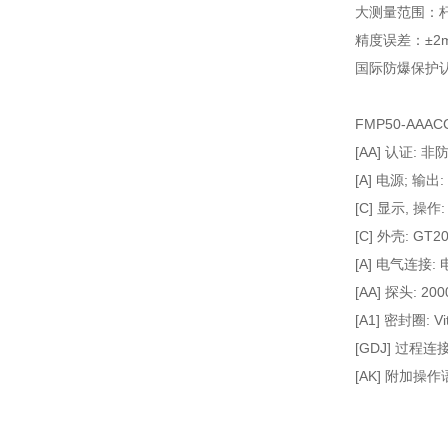
大测量范围：杆式 4
精度误差：±2mm 
国际防爆保护认证,
FMP50-AAAC
[AA] 认证: 
[A] 电源; 输出
[C] 显示, 操作:
[C] 外壳: GT
[A] 电气连接: 
[AA] 探头: 20
[A1] 密封圈: Vit
[GDJ] 过程连接:
[AK] 附加操