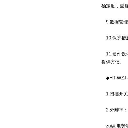
确定度，重
9.数据管
10.保护
11.硬件
提供方便。
◆HT-WZJ
1.扫描开关寄
2.分辨率：
zui高电势测