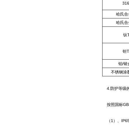
31
哈氏合
哈氏合
钛T
钽T
铂/铱
不锈钢涂
4.防护等级
按照国标GB42
（1）、IP6