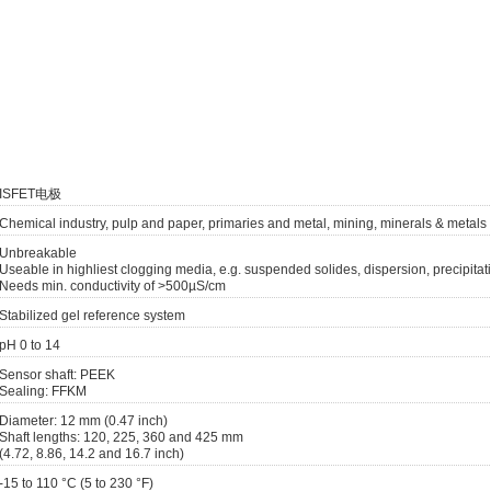
ISFET电极
Chemical industry, pulp and paper, primaries and metal, mining, minerals & metals
Unbreakable
Useable in highliest clogging media, e.g. suspended solides, dispersion, precipitat
Needs min. conductivity of >500µS/cm
Stabilized gel reference system
pH 0 to 14
Sensor shaft: PEEK
Sealing: FFKM
Diameter: 12 mm (0.47 inch)
Shaft lengths: 120, 225, 360 and 425 mm
(4.72, 8.86, 14.2 and 16.7 inch)
-15 to 110 °C (5 to 230 °F)