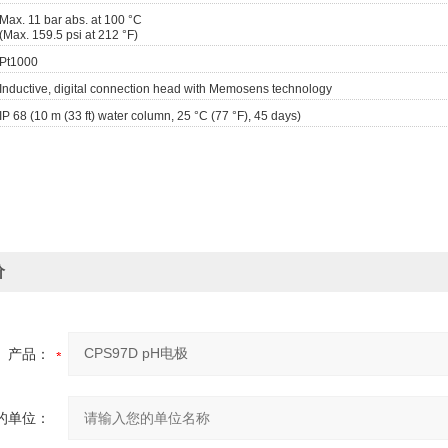
Max. 11 bar abs. at 100 °C
(Max. 159.5 psi at 212 °F)
Pt1000
Inductive, digital connection head with Memosens technology
IP 68 (10 m (33 ft) water column, 25 °C (77 °F), 45 days)
价
产品：
的单位：