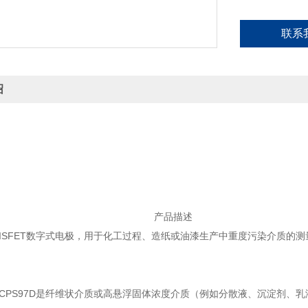
联系
绍
产品描述
ns ISFET数字式电极，用于化工过程、造纸或油漆生产中重度污染介质的测
ens CPS97D是纤维状介质或高悬浮固体浓度介质（例如分散液、沉淀剂