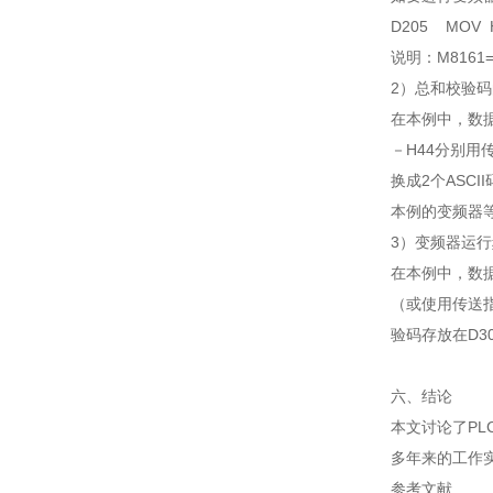
D205 MOV
说明：M816
2）总和校验
在本例中，数据处
－H44分别用
换成2个ASCI
本例的变频器
3）变频器运
在本例中，数据
（或使用传送指
验码存放在D3
六、结论
本文讨论了PL
多年来的工作
参考文献