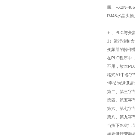
四、FX2N-4
RJ45水晶头
五、PLC与变
1）运行控制
变频器的操作
在PLC程序中
不用，故本PL
格式A1中各字
*字节为通讯请求
第二、第三字节为
第四、第五字节为
第六、第七字节为
第八、第九字节为
当按下X0时
如要进行变频