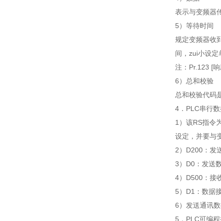
表示与变频器
5）等待时间
规定变频器收
间，zui小设定
注：Pr.12
6）总和校验
总和校验代码是
4．PLC串行
1）该RS指令
设定，并要与变
2）D200：
3）D0：发
4）D500：
5）D1：数
6）发送通讯数
5．PLC可编