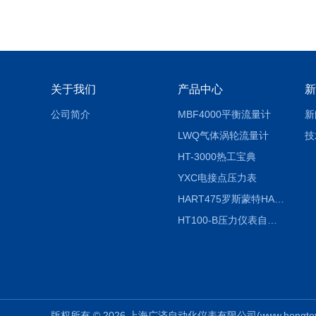
关于我们
产品中心
新
公司简介
MBF4000平衡流量计
新
LWQ气体涡轮流量计
技
HT-3000热工宝典
YXC电接点压力表
HART475罗斯蒙特HART475手操器
HT100-B压力仪表自动校验系统
版权所有 © 2026 上海广济自动化仪表有限公司(www.hengteyb.co