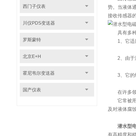
西门子仪表
势。当液体
接收传感器
川仪PDS变送器
具有多种
罗斯蒙特
1、它适用
北京E+H
2、由于没
霍尼韦尔变送器
3、它的结
国产仪表
在许多领域
它常被用于
及对液体腐
潜水型
有高精度和