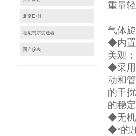
重量轻
北京E+H
气体
霍尼韦尔变送器
◆内置
国产仪表
美观
◆采用
动和
的干扰
的稳
◆无
◆*的