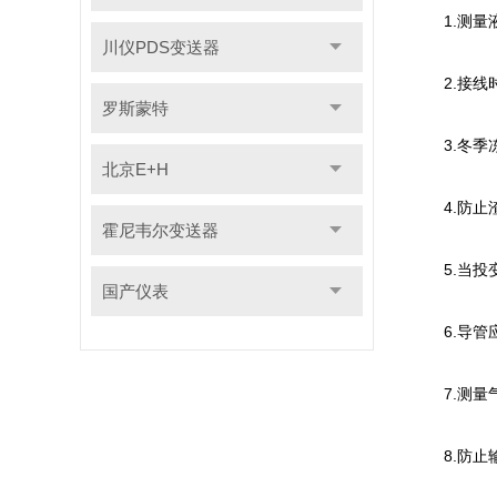
1.测量液
川仪PDS变送器
2.接线时
罗斯蒙特
3.冬季冻
北京E+H
4.防止渣
霍尼韦尔变送器
5.当投变
国产仪表
6.导管应
7.测量气
8.防止输