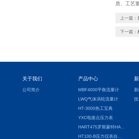
质、工艺
上一篇：
下一篇：
关于我们
产品中心
新
公司简介
MBF4000平衡流量计
新
LWQ气体涡轮流量计
技
HT-3000热工宝典
YXC电接点压力表
HART475罗斯蒙特HART475手操器
HT100-B压力仪表自动校验系统