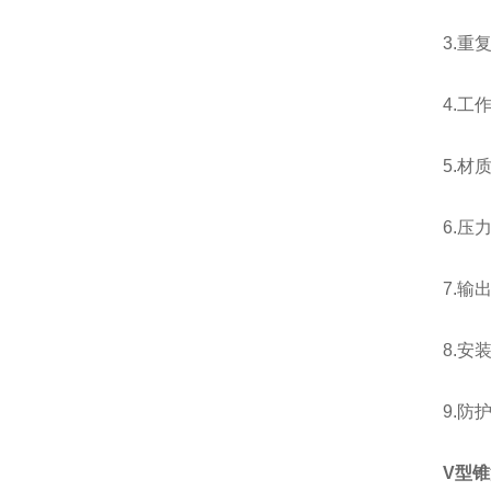
3.重复
4.工作
5.材质
6.压力
7.输出
8.安装
9.防护
V型