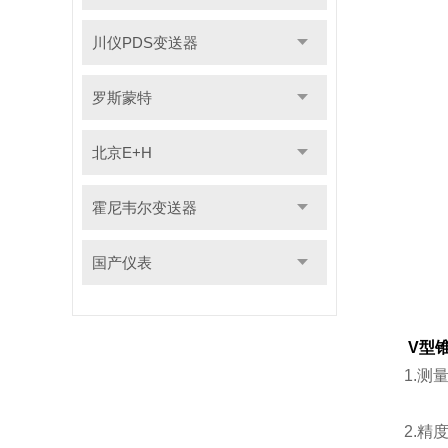
川仪PDS变送器
罗斯蒙特
北京E+H
霍尼韦尔变送器
国产仪表
V型
1.测量
2.精度