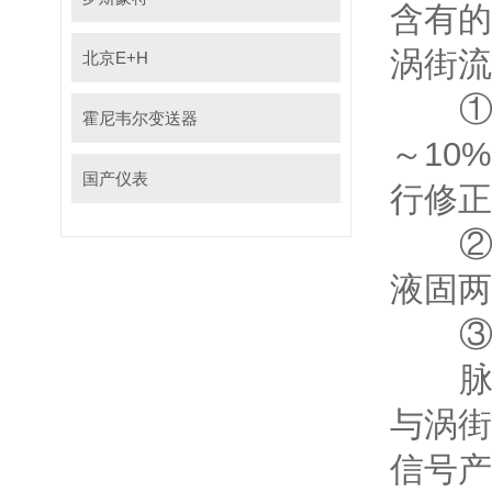
含有的
涡街流
北京E+H
①可
霍尼韦尔变送器
～10
国产仪表
行修正
②可
液固两
③可
脉动
与涡街
信号产