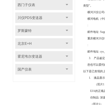
西门子仪表
类型
”
。
横河川仪公司
川仪PDS变送器
横河电机
（
中
:
罗斯蒙特
邮件地址
: Sup
重庆横河川仪
北京E+H
:
邮件地址
: cys
霍尼韦尔变送器
3.
产品鉴定
您也可以委托
国产仪表
以下是已发现的
1.
液晶显示
（
照片
1
EJA
的正规
仿制品
:
深
（
照片
1）