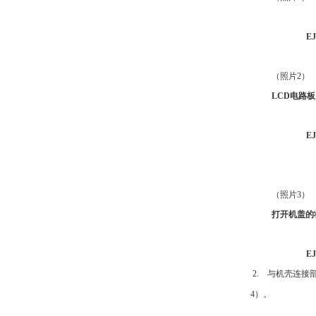
E
（
照片
2）
LCD
电路板
E
（
照片
3）
打开机盖的
E
2.
与机壳连接
4）
。