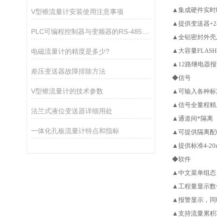
▲集成硬件实时
V型锥流量计安装使用注意事项
▲提供变送器+2
PLC可编程控制器与变频器的RS-485通讯分析
▲全铝密封外壳
▲大容量FLA
电磁流量计的精度是多少?
▲12路继电器
差压变送器故障排除方法
◆
信号
V型锥流量计的技术参数
▲可输入各种标准信
▲信号全量程精度
法兰式液位变送器详细用处
▲通道间*隔离
一体化孔板流量计特点和指标
▲可提供隔离配
▲提供标准4-2
◆
软件
▲中文菜单组态
▲工程量显示数值
▲报警显示，同
▲支持流量累积