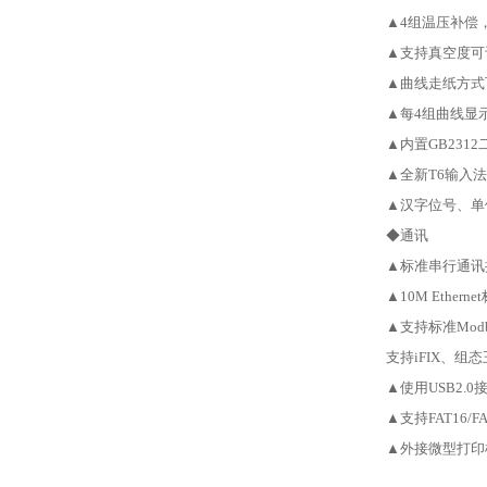
▲4组温压补偿
▲支持真空度可
▲曲线走纸方式
▲每4组曲线显
▲内置GB231
▲全新T6输入
▲汉字位号、单
◆通讯
▲标准串行通讯接口
▲10M Ethern
▲支持标准Mod
支持iFIX、组
▲使用USB2.
▲支持FAT16/
▲外接微型打印