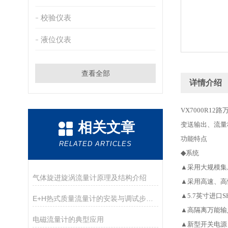
校验仪表
液位仪表
查看全部
详情介绍
VX7000R12
路
相关文章
变送输出、流量
功能特点
RELATED ARTICLES
◆
系统
▲采用大规模集
气体旋进旋涡流量计原理及结构介绍
▲采用高速、高
▲5.7英寸进口
E+H热式质量流量计的安装与调试步骤说明
▲高隔离万能输
电磁流量计的典型应用
▲新型开关电源，