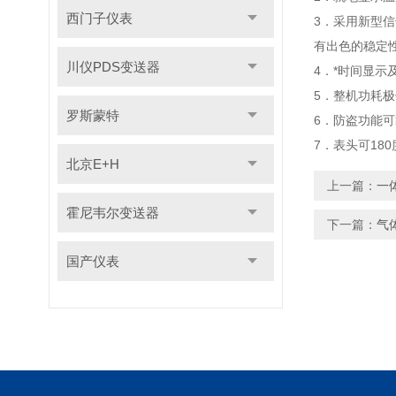
西门子仪表
3．采用新型
有出色的稳定
川仪PDS变送器
4．*时间显示
5．整机功耗
罗斯蒙特
6．防盗功能
7．表头可18
北京E+H
上一篇：
一
霍尼韦尔变送器
下一篇：
气
国产仪表